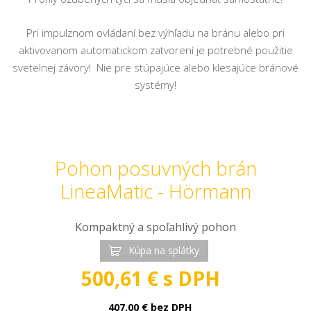
Pri impulznom ovládaní bez výhľadu na bránu alebo pri
aktivovanom automatickom zatvorení je potrebné použitie
svetelnej závory! Nie pre stúpajúce alebo klesajúce bránové
systémy!
Pohon posuvných brán
LineaMatic - Hörmann
Kompaktný a spoľahlivý pohon
Kúpa na splátky
500,61 € s DPH
407,00
€
bez DPH