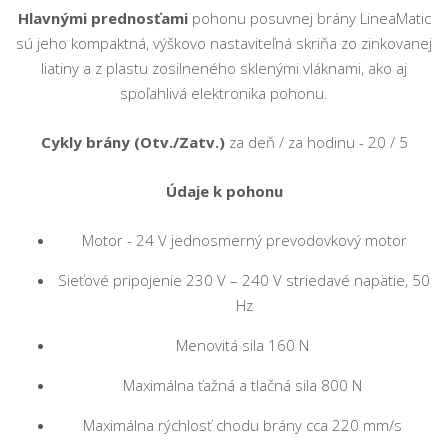
Hlavnými prednosťami
pohonu posuvnej brány LineaMatic
sú jeho kompaktná, výškovo nastaviteľná skriňa zo zinkovanej
liatiny a z plastu zosilneného sklenými vláknami, ako aj
spoľahlivá elektronika pohonu.
Cykly brány (Otv./Zatv.)
za deň / za hodinu - 20 / 5
Údaje k pohonu
Motor - 24 V jednosmerný prevodovkový motor
Sieťové pripojenie 230 V – 240 V striedavé napätie, 50
Hz
Menovitá sila 160 N
Maximálna ťažná a tlačná sila 800 N
Maximálna rýchlosť chodu brány cca 220 mm/s