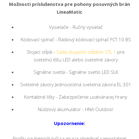
Možnosti príslušenstva pre pohony posuvných brán
LineaMatic
Vysielače - Ručný vysielač
Kódovací spínač - Rádiový kódovací spínač FCT 10 BS
Stojaci stĺpik -
Sada stojacích stĺpikov STL 1
pre
svetelnú lištu LED alebo svetelné závory
Signálne svetlá - Signálne svetlo LED SLK
Svetelné závory Jednocestná svetelná závora EL 301
Kontaktné lišty - Zabezpečenie uzatváracej hrany
Núdzový akumulátor - HNA Outdoor
Upozornenie:
Profily ozubených tyčí sa musia objednať samostatne!