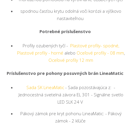
spodnou časťou krytu odolná voči korózii a výškovo
nastaviteľnou
Potrebné príslušenstvo
Profily ozubených tyčí -
Plastové profily- spodné,
Plastové profily - horné
alebo
Oceľové profily - 08 mm
,
Oceľové profily 12 mm
Príslušenstvo pre pohony posuvných brán LineaMatic
Sada SK LineaMatic
- Sada pozostávajúca z: -
Jednocestná svetelná závora EL 301 - Signálne svetlo
LED SLK 24 V
Pákový zámok pre kryt pohonu LineaMatic: - Pákový
zámok - 2 kľúče