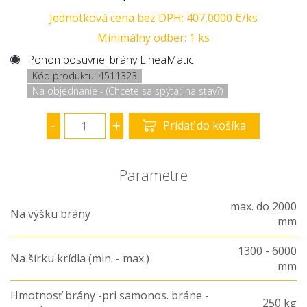
Jednotková cena bez DPH: 407,0000 €/ks
Minimálny odber: 1 ks
Pohon posuvnej brány LineaMatic
Kód produktu: 4511323
Na objednanie - (Chcete sa spýtať na stav?)
-
+
Pridať do košíka
Parametre
max. do 2000
Na výšku brány
mm
1300 - 6000
Na šírku krídla (min. - max.)
mm
Hmotnosť brány -pri samonos. bráne -
250 kg