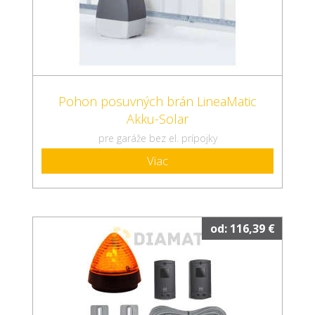
Pohon posuvných brán LineaMatic
Akku-Solar
pre garáže bez el. prípojky
Viac
od: 116,39 €