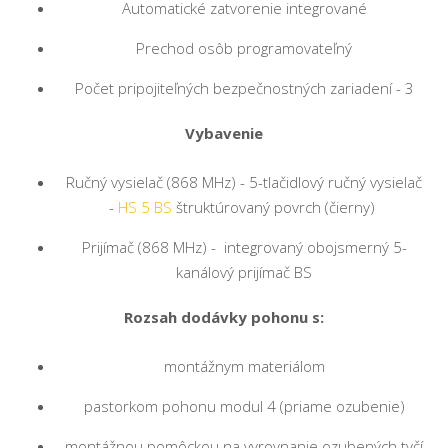
Automatické zatvorenie integrované
Prechod osôb programovateľný
Počet pripojiteľných bezpečnostných zariadení - 3
Vybavenie
Ručný vysielač (868 MHz) - 5-tlačidlový ručný vysielač
-
HS 5 BS
štruktúrovaný povrch (čierny)
Prijímač (868 MHz) - integrovaný obojsmerný 5-
kanálový prijímač BS
Rozsah dodávky pohonu s:
montážnym materiálom
pastorkom pohonu modul 4 (priame ozubenie)
montážnou pomôckou na vyrovnanie ozubených tyčí