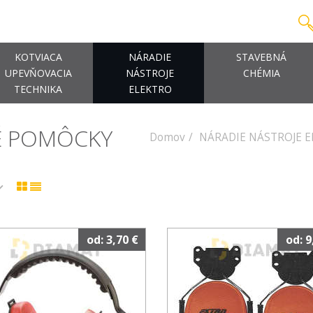
KOTVIACA
NÁRADIE
STAVEBNÁ
UPEVŇOVACIA
NÁSTROJE
CHÉMIA
TECHNIKA
ELEKTRO
É POMÔCKY
Domov
NÁRADIE NÁSTROJE 
od: 3,70 €
od: 9