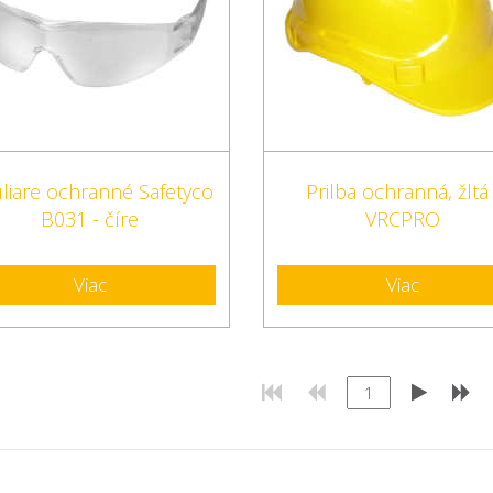
liare ochranné Safetyco
Prilba ochranná, žltá 
B031 - číre
VRCPRO
Viac
Viac