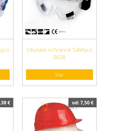
tyco
Okuliare ochranné Safetyco
B028
Viac
,38 €
od: 7,50 €