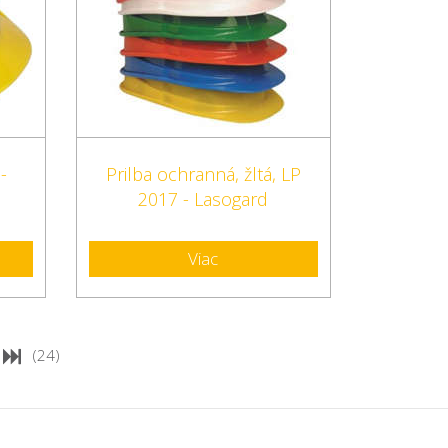
-
Prilba ochranná, žltá, LP
2017 - Lasogard
Viac
(24)