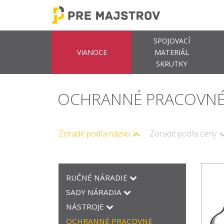
SPOJOVACÍ
VIANOCE
MATERIÁL
SKRUTKY
OCHRANNÉ PRACOVN
Zoradiť podľa názvu
Zoradiť podľa ceny
RUČNÉ NÁRADIE
SADY NÁRADIA
NÁSTROJE
OCHRANNÉ PRACOVNÉ