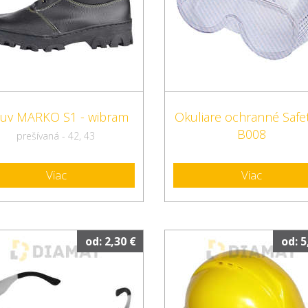
uv MARKO S1 - wibram
Okuliare ochranné Safe
B008
prešívaná - 42, 43
Viac
Viac
od: 2,30 €
od: 5