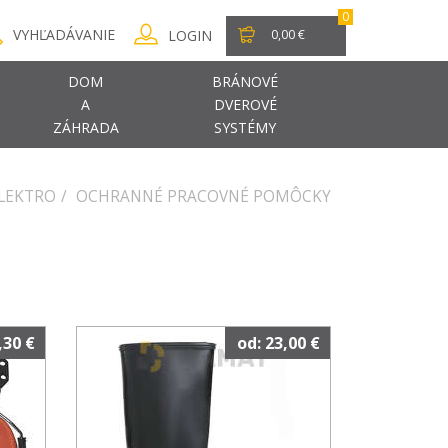
0
VYHĽADÁVANIE
LOGIN
0,00 €
DOM
BRÁNOVÉ
A
DVEROVÉ
ZÁHRADA
SYSTÉMY
ELEKTRO
OCHRANNÉ PRACOVNÉ POMÔCKY
,30 €
od: 23,00 €