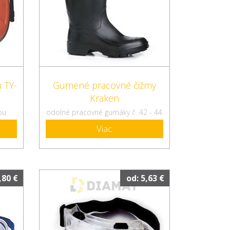
u TY-
Gumené pracovné čižmy
Kraken
bu
odolné pracovné gumáky č. 42 - 44
Viac
,80 €
od: 5,63 €