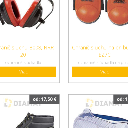
ránič sluchu B008, NRR
Chránič sluchu na prilb
20
EZ7C
ochranné slúchadlá
ochranné slúchadlá na pril
Viac
Viac
od: 17,50 €
od: 1