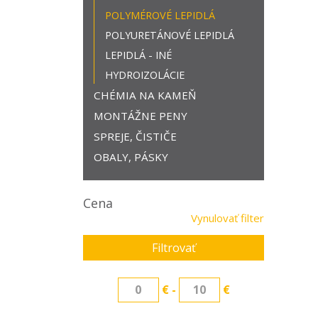
POLYMÉROVÉ LEPIDLÁ
POLYURETÁNOVÉ LEPIDLÁ
LEPIDLÁ - INÉ
HYDROIZOLÁCIE
CHÉMIA NA KAMEŇ
MONTÁŽNE PENY
SPREJE, ČISTIČE
OBALY, PÁSKY
Cena
Vynulovať filter
Filtrovať
€ -
€