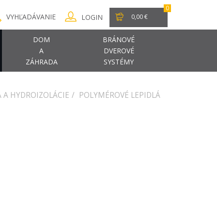
0
VYHĽADÁVANIE
LOGIN
0,00 €
DOM
BRÁNOVÉ
A
DVEROVÉ
ZÁHRADA
SYSTÉMY
Á A HYDROIZOLÁCIE
POLYMÉROVÉ LEPIDLÁ