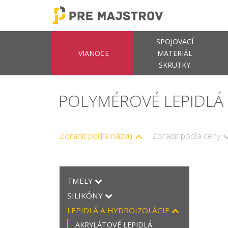
SPOJOVACÍ
VIANOCE
MATERIÁL
SKRUTKY
POLYMÉROVÉ LEPIDLÁ
Zoradiť podľa názvu
Zoradiť podľa ceny
TMELY
SILIKÓNY
LEPIDLÁ A HYDROIZOLÁCIE
AKRYLÁTOVÉ LEPIDLÁ