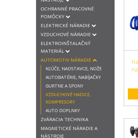
OCHRANNÉ PRACOVNÉ
POMÔCKY
ELEKTRICKÉ NÁRADIE
VZDUCHOVÉ NÁRADIE
ELEKTROINŠTALAČNÝ
MATERIÁL
AUTOMOTIV NÁRADIE
Ha
KĽÚČE, NADSTAVCE, NOŽE
na
AUTOBATÉRIE, NABÍJAČKY
GURTNE A SPONY
VZDUCHOVÉ HADICE,
KOMPRESORY
AUTO DOPLNKY
ZVÁRACIA TECHNIKA
MAGNETICKÉ NÁRADIE A
NÁSTROJE