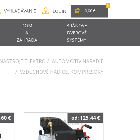
0
VYHĽADÁVANIE
LOGIN
0,00 €
DOM
BRÁNOVÉ
A
DVEROVÉ
ZÁHRADA
SYSTÉMY
NÁSTROJE ELEKTRO
AUTOMOTIV NÁRADIE
VZDUCHOVÉ HADICE, KOMPRESORY
,60 €
od: 125,44 €