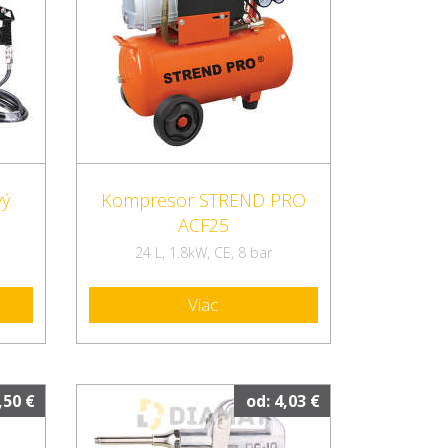
vý
Kompresor STREND PRO
0
ACF25
24 L, 1.8kW, CE, 8 bar
Viac
,50 €
od: 4,03 €