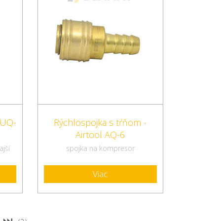
NUQ-
Rýchlospojka s tŕňom -
Airtool AQ-6
jší
spojka na kompresor
Viac