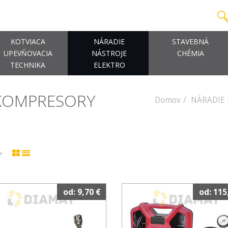
KOTVIACA
NÁRADIE
STAVEBNÁ
UPEVŇOVACIA
NÁSTROJE
CHÉMIA
TECHNIKA
ELEKTRO
 KOMPRESORY
Domov
NÁRADIE 
od: 9,70 €
od: 115