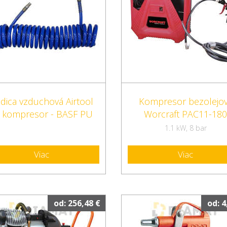
dica vzduchová Airtool
Kompresor bezolejo
 kompresor - BASF PU
Worcraft PAC11-18
1.1 kW, 8 bar
Viac
Viac
od: 256,48 €
od: 4