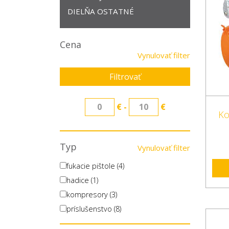
DIELŇA OSTATNÉ
Cena
Vynulovať filter
Filtrovať
€ -
€
Ko
Typ
Vynulovať filter
fukacie pištole (4)
hadice (1)
kompresory (3)
príslušenstvo (8)