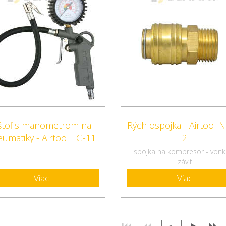
štoľ s manometrom na
Rýchlospojka - Airtool 
umatiky - Airtool TG-11
2
spojka na kompresor - vonka
závit
Viac
Viac