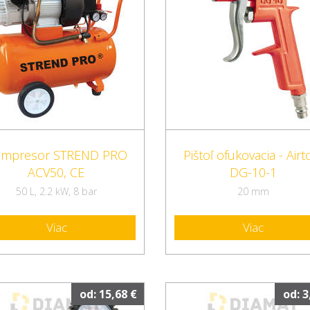
mpresor STREND PRO
Pištoľ ofukovacia - Airt
ACV50, CE
DG-10-1
50 L, 2.2 kW, 8 bar
20 mm
Viac
Viac
od: 15,68 €
od: 3