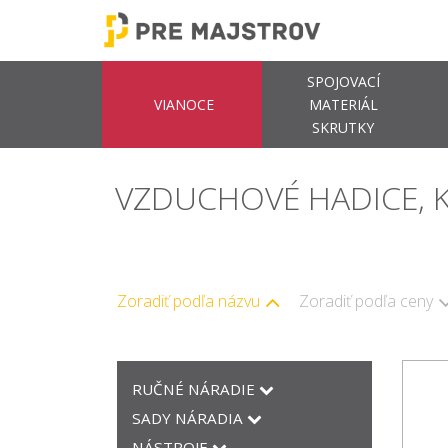
SPOJOVACÍ
VIANOCE
MATERIÁL
SKRUTKY
VZDUCHOVÉ HADICE,
Zoradiť podľa názvu
Zoradiť podľa ceny
RUČNÉ NÁRADIE
SADY NÁRADIA
NÁSTROJE