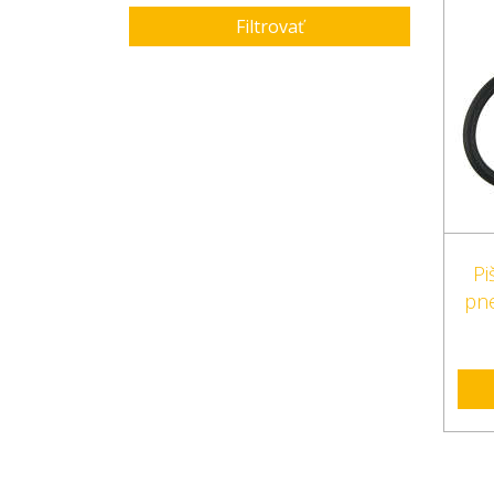
Filtrovať
Pi
pne