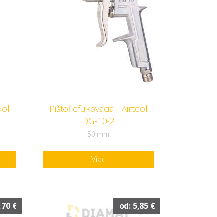
ool
Pištoľ ofukovacia - Airtool
DG-10-2
50 mm
Viac
,70 €
od: 5,85 €