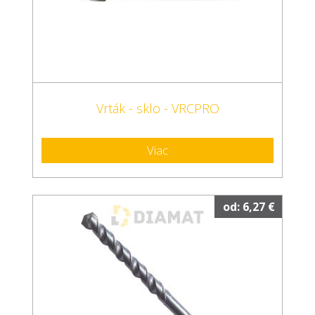
Vrták - sklo - VRCPRO
Viac
od: 6,27 €