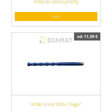
Vrták do dreva plochý
Viac
od: 11,09 €
Vrták Granit SDS+ Diager