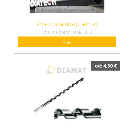
Vrták diamantový, jadrový
vrták na betón, tehlu, žulu
Viac
od: 4,50 €