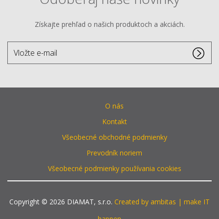
Získajte prehľad o našich produktoch a akciách.
Vložte
e-
mail
O nás
Kontakt
Všeobecné obchodné podmienky
Prevodník noriem
Všeobecné podmienky používania cookies
Copyright © 2026 DIAMAT, s.r.o.
Created by ambitas | make IT
happen