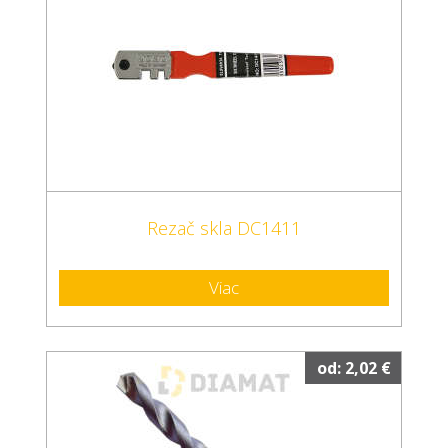
Rezač skla DC1411
Viac
od: 2,02 €