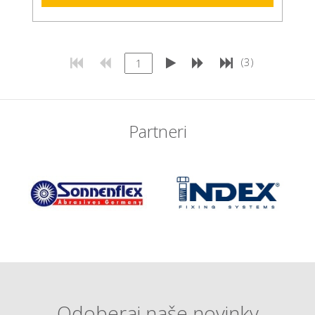
(3)
Partneri
Odoberaj naše novinky