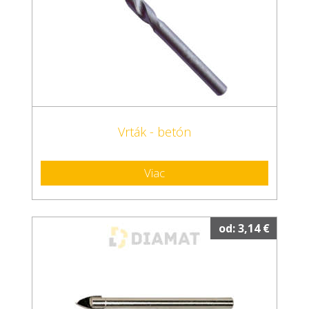
Vrták - betón
Viac
od: 3,14 €