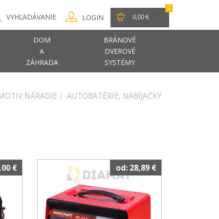
0
VYHĽADÁVANIE
LOGIN
0,00 €
DOM
BRÁNOVÉ
A
DVEROVÉ
ZÁHRADA
SYSTÉMY
MOTIV NÁRADIE
AUTOBATÉRIE, NABÍJAČKY
,00 €
od: 28,89 €