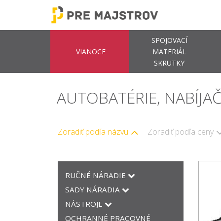
SPOJOVACÍ
VIANOCE
MATERIÁL
SKRUTKY
AUTOBATÉRIE, NABÍJA
Zoradiť podľa názvu
Zoradiť podľa ceny
RUČNÉ NÁRADIE
SADY NÁRADIA
NÁSTROJE
OCHRANNÉ PRACOVNÉ