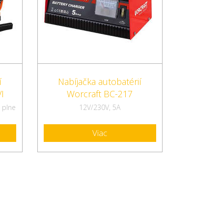
í
Nabíjačka autobatérií
I
Worcraft BC-217
 plne
12V/230V, 5A
Viac