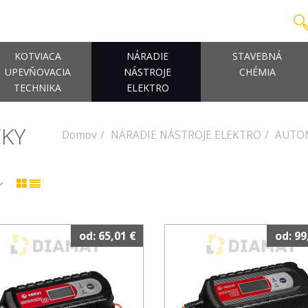
KOTVIACA
NÁRADIE
STAVEBNÁ
UPEVŇOVACIA
NÁSTROJE
CHÉMIA
TECHNIKA
ELEKTRO
ČKY
Domov
NÁRADIE NÁSTROJE ELEKTRO
AUTO
od: 65,01 €
od: 99