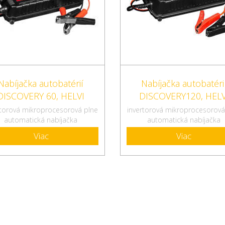
Nabíjačka autobatérií
Nabíjačka autobatéri
DISCOVERY 60, HELVI
DISCOVERY120, HELV
rtorová mikroprocesorová plne
invertorová mikroprocesorová
automatická nabíjačka
automatická nabíjačka
Viac
Viac