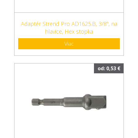
Adaptér Strend Pro AD1625.B, 3/8", na
hlavice, Hex stopka
Viac
od: 0,53 €