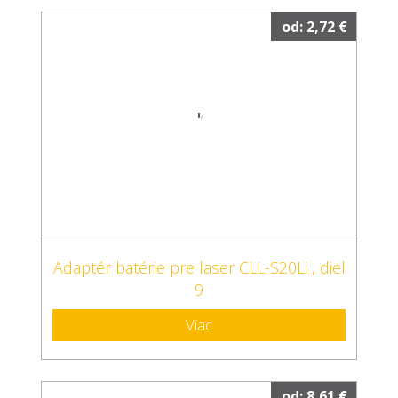
od: 2,72 €
Adaptér batérie pre laser CLL-S20Li , diel
9
Viac
od: 8,61 €