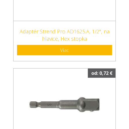
Adaptér Strend Pro AD1625.A, 1/2", na
hlavice, Hex stopka
Viac
od: 0,72 €