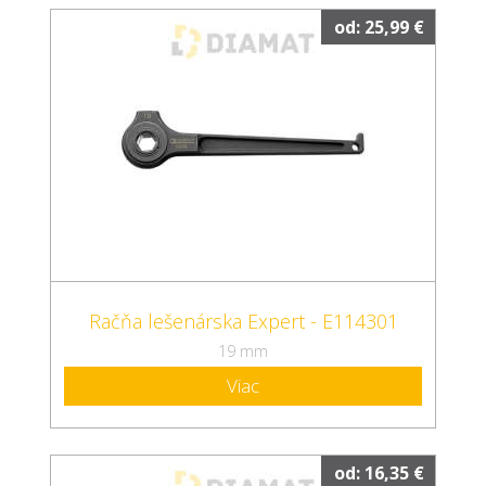
od: 25,99 €
Račňa lešenárska Expert - E114301
19 mm
Viac
od: 16,35 €