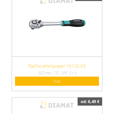
Račňa whirlpower 16132-03
202 mm, 72T, 3/8", Cr-V
Viac
od: 6,49 €