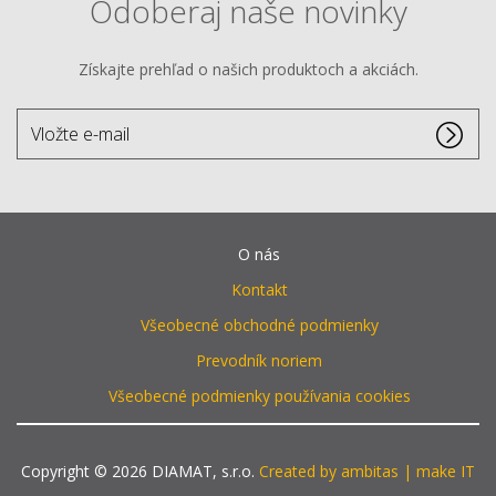
Odoberaj naše novinky
Získajte prehľad o našich produktoch a akciách.
Vložte
e-
mail
O nás
Kontakt
Všeobecné obchodné podmienky
Prevodník noriem
Všeobecné podmienky používania cookies
Copyright © 2026 DIAMAT, s.r.o.
Created by ambitas | make IT