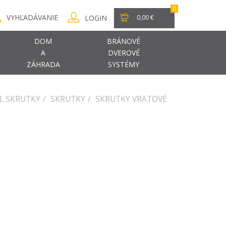
0
VYHĽADÁVANIE
LOGIN
0,00 €
DOM
BRÁNOVÉ
A
DVEROVÉ
ZÁHRADA
SYSTÉMY
L SKRUTKY
SKRUTKY
SKRUTKY VRATOVÉ