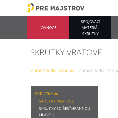
SPOJOVACÍ
VIANOCE
MATERIÁL
SKRUTKY
SKRUTKY VRATOVÉ
Zoradiť podľa názvu
Zoradiť podľa ceny
SKRUTKY
SKRUTKY VRATOVÉ
SKRUTKY SO ŠESŤHRANNOU
HLAVOU