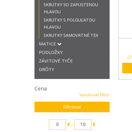
SKRUTKY SO ZAPUSTENOU
HLAVOU
SKRUTKY S POLGUĽATOU
HLAVOU
SKRUTKY SAMOVRTNÉ TEX
MATICE
PODLOŽKY
p
ZÁVITOVÉ TYČE
DRÔTY
Cena
Vynulovať filter
Filtrovať
€ -
€