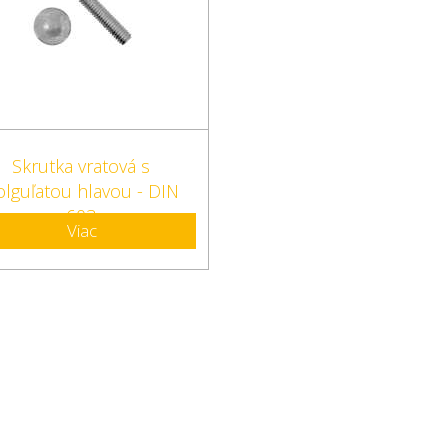
Skrutka vratová s
olguľatou hlavou - DIN
603
Viac