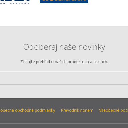
Odoberaj naše novinky
Získajte prehľad o našich produktoch a akciách.
Vložte
e-
mail
eobecné obchodné podmienky
Prevodník noriem
Všeobecné podm